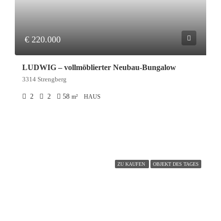
€ 220.000
LUDWIG – vollmöblierter Neubau-Bungalow
3314 Strengberg
2
2
58
m²
HAUS
ZU KAUFEN
OBJEKT DES TAGES