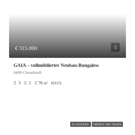
€ 315.000
GAIA – vollmöblierter Neubau-Bungalow
4400 Christkindl
3
1
78
m²
HAUS
ZU KAUFEN
OBJEKT DES TAGES