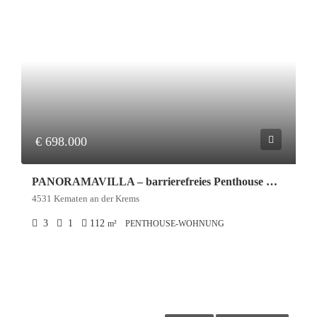
€ 698.000
PANORAMAVILLA – barrierefreies Penthouse mit 50 m2 Sonnenterrasse & Weitblick
4531 Kematen an der Krems
3
1
112
m²
PENTHOUSE-WOHNUNG