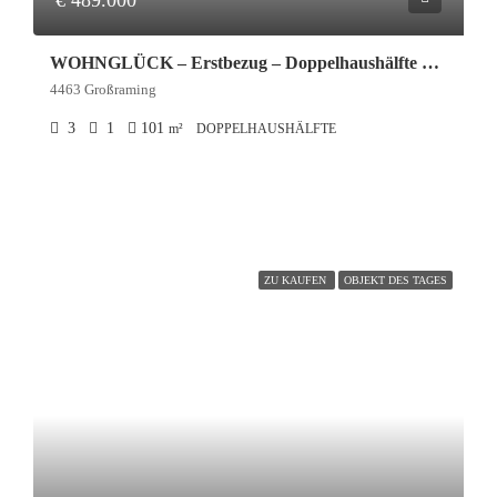
€ 489.000
WOHNGLÜCK – Erstbezug – Doppelhaushälfte mit Keller und Doppel-Carport in Großraming
4463 Großraming
3
1
101
m²
DOPPELHAUSHÄLFTE
ZU KAUFEN
OBJEKT DES TAGES