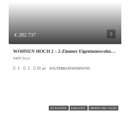
€ 282.737
WOHNEN HOCH 2 – 2-Zimmer Eigentumswohnung mit Terrasse und Carport in Steyr
4400 Steyr
1
1
51
m²
SOUTERRAINWOHNUNG
ZU KAUFEN
EXKLUSIV
OBJEKT DES TAGES