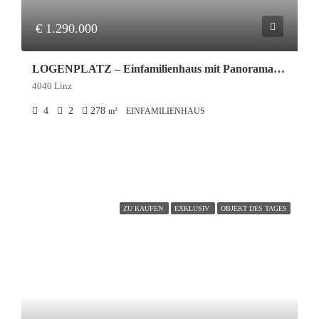
€ 1.290.000
LOGENPLATZ – Einfamilienhaus mit Panoramablick und Pool am Pöstlingberg
4040 Linz
4
2
278
m²
EINFAMILIENHAUS
ZU KAUFEN
EXKLUSIV
OBJEKT DES TAGES