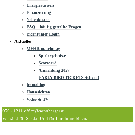
Energieausweis
Finanzierung
Nebenkosten
FAQ – häufig gestellte Fragen
Eigentümer Login
Aktuelles
MEHR.matchplay
Spielergebnisse
Scorecard
Anmeldung 2027
EARLY BIRD TICKETS sichern!
Immoblog
Hausssichten
Video & TV
050 - 1211
office@sonnberger.at
Wir sind für Sie da. Und für Ihre Immobilien.