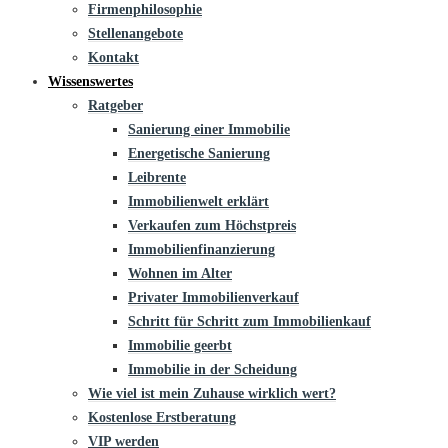
Firmenphilosophie
Stellenangebote
Kontakt
Wissenswertes
Ratgeber
Sanierung einer Immobilie
Energetische Sanierung
Leibrente
Immobilienwelt erklärt
Verkaufen zum Höchstpreis
Immobilienfinanzierung
Wohnen im Alter
Privater Immobilienverkauf
Schritt für Schritt zum Immobilienkauf
Immobilie geerbt
Immobilie in der Scheidung
Wie viel ist mein Zuhause wirklich wert?
Kostenlose Erstberatung
VIP werden