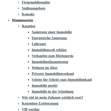
Firmenphilosophie
Stellenangebote
Kontakt
Wissenswertes
Ratgeber
Sanierung einer Immobilie
Energetische Sanierung
Leibrente
Immobilienwelt erklärt
Verkaufen zum Höchstpreis
Immobilienfinanzierung
Wohnen im Alter
Privater Immobilienverkauf
Schritt für Schritt zum Immobilienkauf
Immobilie geerbt
Immobilie in der Scheidung
Wie viel ist mein Zuhause wirklich wert?
Kostenlose Erstberatung
VIP werden