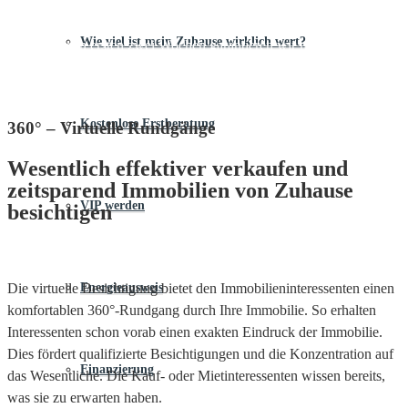
verpflichten wir uns zu terminlichen Einhaltung der Maßnahmen.
Wie viel ist mein Zuhause wirklich wert?
Bereits in den ersten zwei Wochen garantieren wir mindestens 5
zielführende Aktivitäten zu setzen. Als Nachweis erhalten Sie
Einblick in unser Online-Maklerbuch und Tätigkeitsbericht.
Kostenlose Erstberatung
360° – Virtuelle Rundgänge
Wesentlich effektiver verkaufen und
zeitsparend Immobilien von Zuhause
VIP werden
besichtigen
Die virtuelle Besichtigung bietet den Immobilieninteressenten einen
Energieausweis
komfortablen 360°-Rundgang durch Ihre Immobilie. So erhalten
Interessenten schon vorab einen exakten Eindruck der Immobilie.
Dies fördert qualifizierte Besichtigungen und die Konzentration auf
Finanzierung
das Wesentliche. Die Kauf- oder Mietinteressenten wissen bereits,
was sie zu erwarten haben.