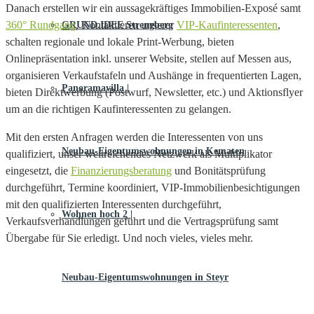
Danach erstellen wir ein aussagekräftiges Immobilien-Exposé samt
360° Rundgang
, Kontaktieren unserer
VIP-Kaufinteressenten
,
GRUND.IDEE Strengberg
schalten regionale und lokale Print-Werbung, bieten
Onlinepräsentation inkl. unserer Website, stellen auf Messen aus,
organisieren Verkaufstafeln und Aushänge in frequentierten Lagen,
Panoramavilla |
bieten Direktwerbung (Postwurf, Newsletter, etc.) und Aktionsflyer
um an die richtigen Kaufinteressenten zu gelangen.
Mit den ersten Anfragen werden die Interessenten von uns
Neubau-Eigentums­­wohnungen in Kematen
qualifiziert, unser weitreichendes Netzwerk als Multiplikator
eingesetzt, die
Finanzierungsberatung
und Bonitätsprüfung
durchgeführt, Termine koordiniert, VIP-Immobilienbesichtigungen
mit den qualifizierten Interessenten durchgeführt,
Wohnen hoch 2 |
Verkaufsverhandlungen geführt und die Vertragsprüfung samt
Übergabe für Sie erledigt. Und noch vieles, vieles mehr.
Neubau-Eigentumswohnungen in Steyr