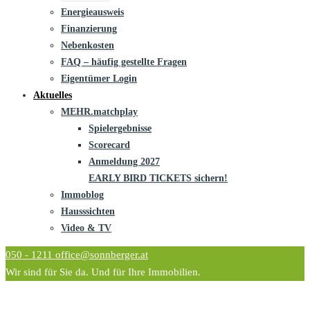
Energieausweis
Finanzierung
Nebenkosten
FAQ – häufig gestellte Fragen
Eigentümer Login
Aktuelles
MEHR.matchplay
Spielergebnisse
Scorecard
Anmeldung 2027
EARLY BIRD TICKETS sichern!
Immoblog
Hausssichten
Video & TV
050 - 1211
office@sonnberger.at
Wir sind für Sie da. Und für Ihre Immobilien.