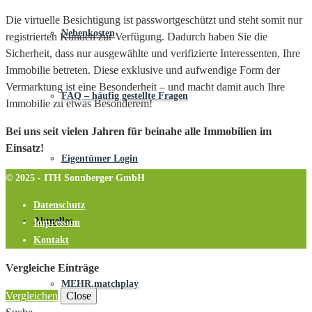
Die virtuelle Besichtigung ist passwortgeschützt und steht somit nur
Nebenkosten
registrierten Kunden zur Verfügung. Dadurch haben Sie die
Sicherheit, dass nur ausgewählte und verifizierte Interessenten, Ihre
Immobilie betreten. Diese exklusive und aufwendige Form der
Vermarktung ist eine Besonderheit – und macht damit auch Ihre
FAQ – häufig gestellte Fragen
Immobilie zu etwas Besonderem!
Bei uns seit vielen Jahren für beinahe alle Immobilien im
Einsatz!
Eigentümer Login
© 2025 - ITH Sonnberger GmbH
Datenschutz
Aktuelles
Impressum
Kontakt
Vergleiche Einträge
MEHR.matchplay
Vergleichen
Close