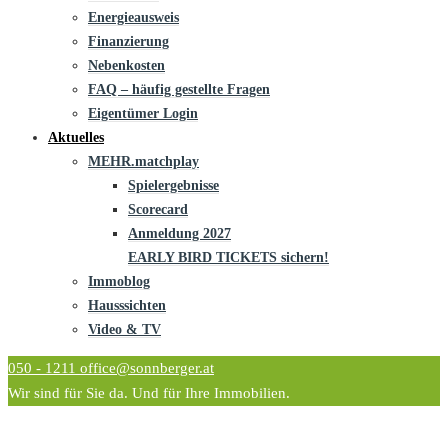
Energieausweis
Finanzierung
Nebenkosten
FAQ – häufig gestellte Fragen
Eigentümer Login
Aktuelles
MEHR.matchplay
Spielergebnisse
Scorecard
Anmeldung 2027
EARLY BIRD TICKETS sichern!
Immoblog
Hausssichten
Video & TV
050 - 1211
office@sonnberger.at
Wir sind für Sie da. Und für Ihre Immobilien.