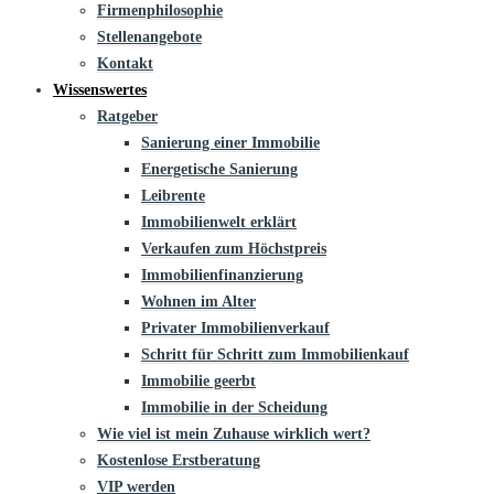
Firmenphilosophie
Stellenangebote
Kontakt
Wissenswertes
Ratgeber
Sanierung einer Immobilie
Energetische Sanierung
Leibrente
Immobilienwelt erklärt
Verkaufen zum Höchstpreis
Immobilienfinanzierung
Wohnen im Alter
Privater Immobilienverkauf
Schritt für Schritt zum Immobilienkauf
Immobilie geerbt
Immobilie in der Scheidung
Wie viel ist mein Zuhause wirklich wert?
Kostenlose Erstberatung
VIP werden