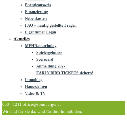
Energieausweis
Finanzierung
Nebenkosten
FAQ – häufig gestellte Fragen
Eigentümer Login
Aktuelles
MEHR.matchplay
Spielergebnisse
Scorecard
Anmeldung 2027
EARLY BIRD TICKETS sichern!
Immoblog
Hausssichten
Video & TV
050 - 1211
office@sonnberger.at
Wir sind für Sie da. Und für Ihre Immobilien.