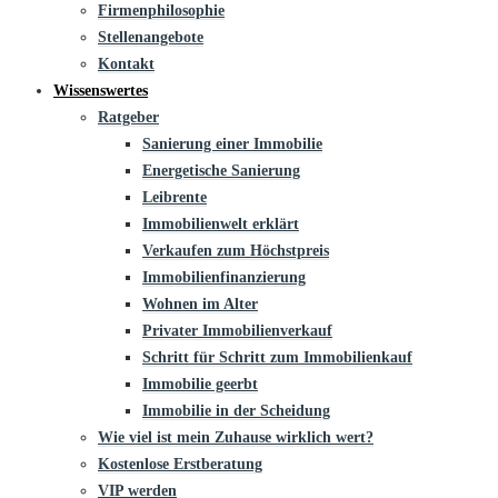
Firmenphilosophie
Stellenangebote
Kontakt
Wissenswertes
Ratgeber
Sanierung einer Immobilie
Energetische Sanierung
Leibrente
Immobilienwelt erklärt
Verkaufen zum Höchstpreis
Immobilienfinanzierung
Wohnen im Alter
Privater Immobilienverkauf
Schritt für Schritt zum Immobilienkauf
Immobilie geerbt
Immobilie in der Scheidung
Wie viel ist mein Zuhause wirklich wert?
Kostenlose Erstberatung
VIP werden