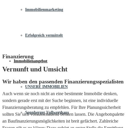
Immobilienmarketing
Erfolgreich vermittelt
Finanzierung
Immobilienangebot
Vernunft und Umsicht
Wir haben den passenden Finanzierungsspezialisten
UNSERE IMMOBILIEN
Auch wenn sie noch nicht an eine bestimmte Immobilie denken,
sondern gerade erst mit der Suche beginnen, ist eine individuelle
Finanzierungsberatung zu empfehlen. Für Ihre Planungssicherheit
Sonnberger Vollwerthaus
sollten Sie sich vorausschauend beraten lassen. Die Angebotspalette
an Baufinanzierungsmöglichkeiten ist breit gefächert. Zahlreiche
Fragen gilt es zu klären: Dazu gehört an erster Stelle die Ermittlung