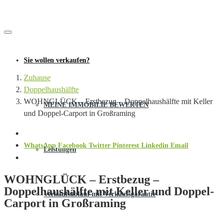
Sie wollen verkaufen?
Zuhause
Doppelhaushälfte
WOHNGLÜCK – Erstbezug – Doppelhaushälfte mit Keller
MEINE IMMOBILIE BEWERTEN
und Doppel-Carport in Großraming
WhatsApp
Facebook
Twitter
Pinterest
Linkedin
Email
Leistungen
WOHNGLÜCK – Erstbezug –
Doppelhaushälfte mit Keller und Doppel-
Verkaufsablauf mit Verkaufsgarantie
Carport in Großraming