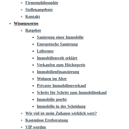
Firmenphilosophie
Stellenangebote
Kontakt
Wissenswertes
Ratgeber
Sanierung einer Immobilie
Energetische Sanierung
Leibrente
Immobilienwelt erklärt
Verkaufen zum Höchstpreis
Immobilienfinanzierung
Wohnen im Alter
Privater Immobilienverkauf
Schritt für Schritt zum Immobilienkauf
Immobilie geerbt
Immobilie in der Scheidung
Wie viel ist mein Zuhause wirklich wert?
Kostenlose Erstberatung
VIP werden