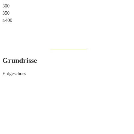
300
350
≥400
Share on Facebook
Grundrisse
Erdgeschoss