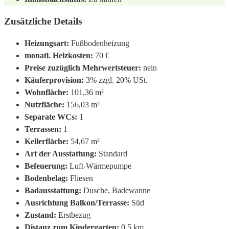
Zusätzliche Details
Heizungsart:
Fußbodenheizung
monatl. Heizkosten:
70 €
Preise zuzüglich Mehrwertsteuer:
nein
Käuferprovision:
3% zzgl. 20% USt.
Wohnfläche:
101,36 m²
Nutzfläche:
156,03 m²
Separate WCs:
1
Terrassen:
1
Kellerfläche:
54,67 m²
Art der Ausstattung:
Standard
Befeuerung:
Luft-Wärmepumpe
Bodenbelag:
Fliesen
Badausstattung:
Dusche, Badewanne
Ausrichtung Balkon/Terrasse:
Süd
Zustand:
Erstbezug
Distanz zum Kindergarten:
0,5 km