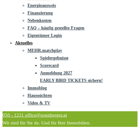
Energieausweis
Finanzierung
Nebenkosten
FAQ – häufig gestellte Fragen
Eigentümer Login
Aktuelles
MEHR.matchplay
Spielergebnisse
Scorecard
Anmeldung 2027
EARLY BIRD TICKETS sichern!
Immoblog
Hausssichten
Video & TV
050 - 1211
office@sonnberger.at
Wir sind für Sie da. Und für Ihre Immobilien.