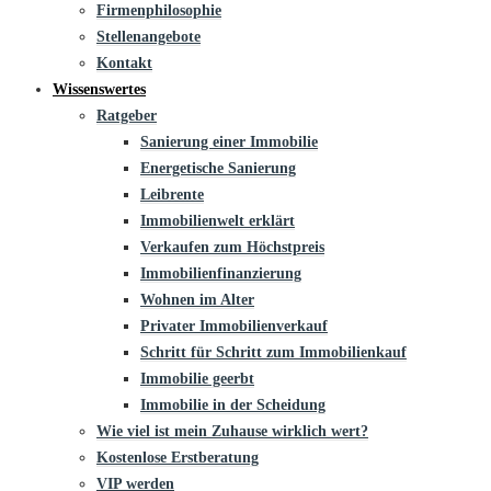
Firmenphilosophie
Stellenangebote
Kontakt
Wissenswertes
Ratgeber
Sanierung einer Immobilie
Energetische Sanierung
Leibrente
Immobilienwelt erklärt
Verkaufen zum Höchstpreis
Immobilienfinanzierung
Wohnen im Alter
Privater Immobilienverkauf
Schritt für Schritt zum Immobilienkauf
Immobilie geerbt
Immobilie in der Scheidung
Wie viel ist mein Zuhause wirklich wert?
Kostenlose Erstberatung
VIP werden