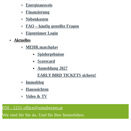
Energieausweis
Finanzierung
Nebenkosten
FAQ – häufig gestellte Fragen
Eigentümer Login
Aktuelles
MEHR.matchplay
Spielergebnisse
Scorecard
Anmeldung 2027
EARLY BIRD TICKETS sichern!
Immoblog
Hausssichten
Video & TV
050 - 1211
office@sonnberger.at
Wir sind für Sie da. Und für Ihre Immobilien.