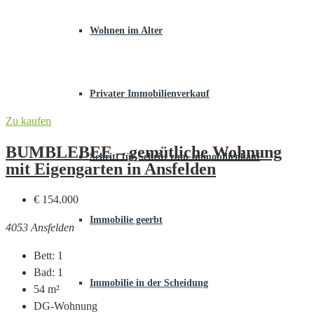
Wohnen im Alter
Privater Immobilienverkauf
Zu kaufen
BUMBLEBEE – gemütliche Wohnung
Schritt für Schritt zum Immobilienkauf
mit Eigengarten in Ansfelden
€ 154.000
Immobilie geerbt
4053 Ansfelden
Bett:
1
Bad:
1
Immobilie in der Scheidung
54
m²
DG-Wohnung