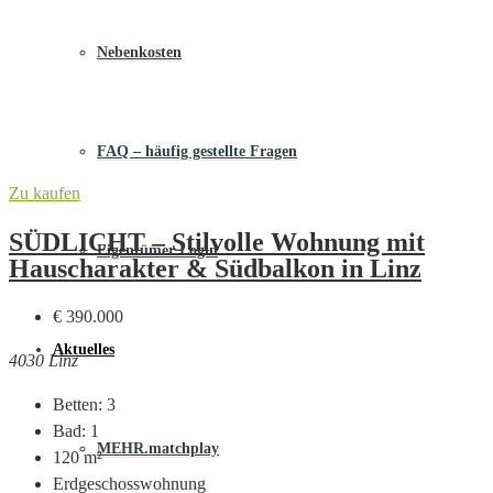
Nebenkosten
FAQ – häufig gestellte Fragen
Zu kaufen
SÜDLICHT – Stilvolle Wohnung mit
Eigentümer Login
Hauscharakter & Südbalkon in Linz
€ 390.000
Aktuelles
4030 Linz
Betten:
3
Bad:
1
MEHR.matchplay
120
m²
Erdgeschosswohnung