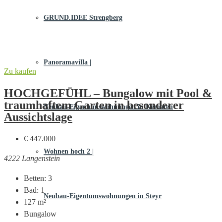
GRUND.IDEE Strengberg
Panoramavilla |
Zu kaufen
HOCHGEFÜHL – Bungalow mit Pool &
traumhaftem Garten in besonderer
Neubau-Eigentums­­wohnungen in Kematen
Aussichtslage
€ 447.000
Wohnen hoch 2 |
4222 Langenstein
Betten:
3
Bad:
1
Neubau-Eigentumswohnungen in Steyr
127
m²
Bungalow