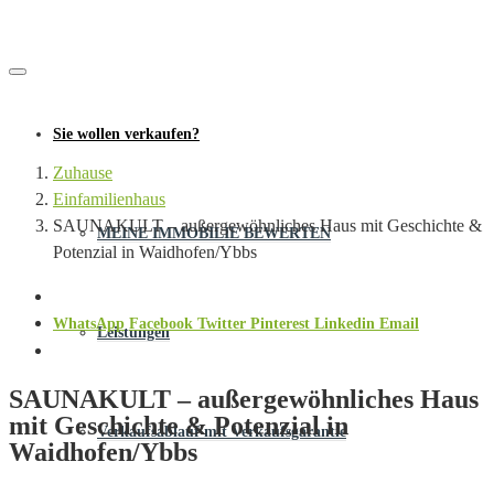
Sie wollen verkaufen?
Zuhause
Einfamilienhaus
SAUNAKULT – außergewöhnliches Haus mit Geschichte &
MEINE IMMOBILIE BEWERTEN
Potenzial in Waidhofen/Ybbs
WhatsApp
Facebook
Twitter
Pinterest
Linkedin
Email
Leistungen
SAUNAKULT – außergewöhnliches Haus
mit Geschichte & Potenzial in
Verkaufsablauf mit Verkaufsgarantie
Waidhofen/Ybbs