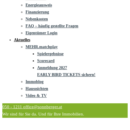
Energieausweis
Finanzierung
Nebenkosten
FAQ – häufig gestellte Fragen
Eigentümer Login
Aktuelles
MEHR.matchplay
Spielergebnisse
Scorecard
Anmeldung 2027
EARLY BIRD TICKETS sichern!
Immoblog
Hausssichten
Video & TV
050 - 1211
office@sonnberger.at
Wir sind für Sie da. Und für Ihre Immobilien.