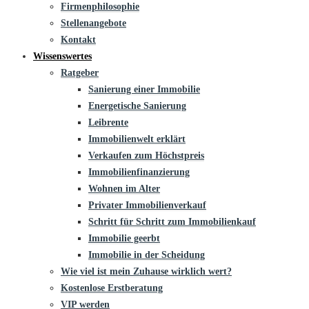
Firmenphilosophie
Stellenangebote
Kontakt
Wissenswertes
Ratgeber
Sanierung einer Immobilie
Energetische Sanierung
Leibrente
Immobilienwelt erklärt
Verkaufen zum Höchstpreis
Immobilienfinanzierung
Wohnen im Alter
Privater Immobilienverkauf
Schritt für Schritt zum Immobilienkauf
Immobilie geerbt
Immobilie in der Scheidung
Wie viel ist mein Zuhause wirklich wert?
Kostenlose Erstberatung
VIP werden