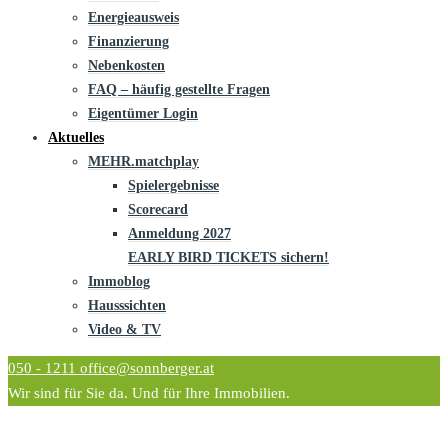
Energieausweis
Finanzierung
Nebenkosten
FAQ – häufig gestellte Fragen
Eigentümer Login
Aktuelles
MEHR.matchplay
Spielergebnisse
Scorecard
Anmeldung 2027
EARLY BIRD TICKETS sichern!
Immoblog
Hausssichten
Video & TV
050 - 1211
office@sonnberger.at
Wir sind für Sie da. Und für Ihre Immobilien.