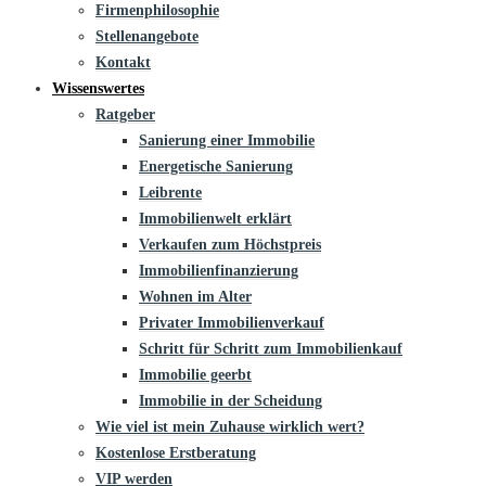
Firmenphilosophie
Stellenangebote
Kontakt
Wissenswertes
Ratgeber
Sanierung einer Immobilie
Energetische Sanierung
Leibrente
Immobilienwelt erklärt
Verkaufen zum Höchstpreis
Immobilienfinanzierung
Wohnen im Alter
Privater Immobilienverkauf
Schritt für Schritt zum Immobilienkauf
Immobilie geerbt
Immobilie in der Scheidung
Wie viel ist mein Zuhause wirklich wert?
Kostenlose Erstberatung
VIP werden