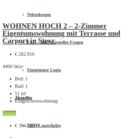
Nebenkosten
WOHNEN HOCH 2 – 2-Zimmer
Eigentumswohnung mit Terrasse und
Carport in Steyr
FAQ – häufig gestellte Fragen
€ 282.916
4400 Steyr
Eigentümer Login
Bett:
1
Bad:
1
51
m²
Aktuelles
Erdgeschosswohnung
Details
€ 394.529
MEHR.matchplay