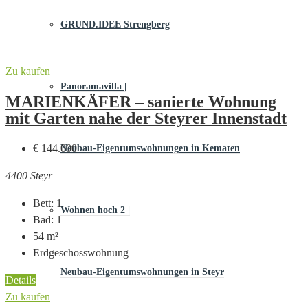
GRUND.IDEE Strengberg
Zu kaufen
Panoramavilla |
MARIENKÄFER – sanierte Wohnung
mit Garten nahe der Steyrer Innenstadt
€ 144.000
Neubau-Eigentums­­wohnungen in Kematen
4400 Steyr
Bett:
1
Wohnen hoch 2 |
Bad:
1
54
m²
Erdgeschosswohnung
Neubau-Eigentumswohnungen in Steyr
Details
Zu kaufen