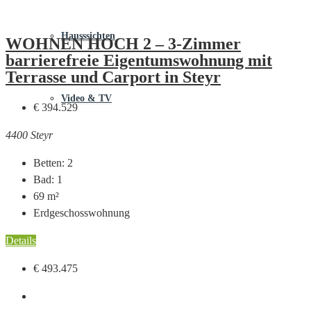
Hausssichten
WOHNEN HOCH 2 – 3-Zimmer
barrierefreie Eigentumswohnung mit
Terrasse und Carport in Steyr
Video & TV
€ 394.529
4400 Steyr
Betten:
2
Bad:
1
69
m²
Erdgeschosswohnung
Details
€ 493.475