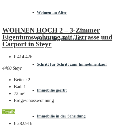
Wohnen im Alter
WOHNEN HOCH 2 – 3-Zimmer
Eigentumswohnung mit Terrasse und
Privater Immobilienverkauf
Carport in Steyr
€ 414.426
Schritt für Schritt zum Immobilienkauf
4400 Steyr
Betten:
2
Bad:
1
Immobilie geerbt
72
m²
Erdgeschosswohnung
Details
Immobilie in der Scheidung
€ 282.916