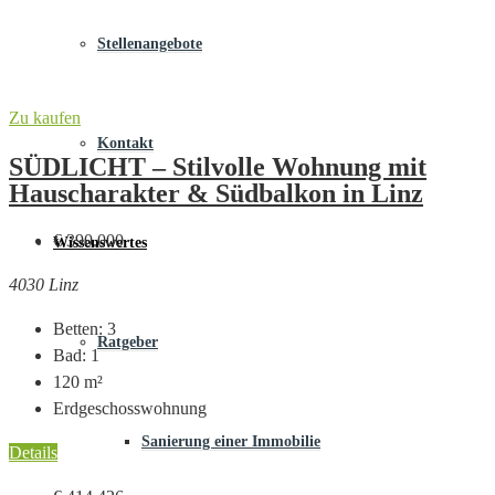
Stellenangebote
Zu kaufen
Kontakt
SÜDLICHT – Stilvolle Wohnung mit
Hauscharakter & Südbalkon in Linz
€ 390.000
Wissenswertes
4030 Linz
Betten:
3
Ratgeber
Bad:
1
120
m²
Erdgeschosswohnung
Sanierung einer Immobilie
Details