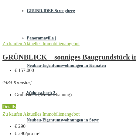
GRUND.IDEE Strengberg
Panoramavilla |
Zu kaufen
Aktuelles Immobilienangebot
GRÜNBLICK – sonniges Baugrundstück in
Neubau-Eigentums­­wohnungen in Kematen
€ 157.000
4484 Kronstorf
Wohnen hoch 2 |
Grundstück (Wohnbebauung)
Details
Zu kaufen
Aktuelles Immobilienangebot
Neubau-Eigentumswohnungen in Steyr
€ 290
€ 290/pro m²