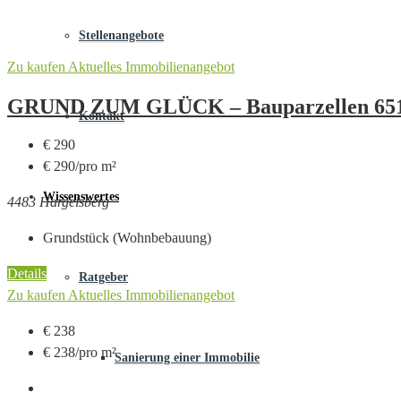
Stellenangebote
Zu kaufen
Aktuelles Immobilienangebot
GRUND ZUM GLÜCK – Bauparzellen 651 b
Kontakt
€ 290
€ 290/pro m²
Wissenswertes
4483 Hargelsberg
Grundstück (Wohnbebauung)
Details
Ratgeber
Zu kaufen
Aktuelles Immobilienangebot
€ 238
€ 238/pro m²
Sanierung einer Immobilie