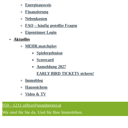
Energieausweis
Finanzierung
Nebenkosten
FAQ – häufig gestellte Fragen
Eigentümer Login
Aktuelles
MEHR.matchplay
Spielergebnisse
Scorecard
Anmeldung 2027
EARLY BIRD TICKETS sichern!
Immoblog
Hausssichten
Video & TV
050 - 1211
office@sonnberger.at
Wir sind für Sie da. Und für Ihre Immobilien.