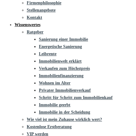
Firmenphilosophie
Stellenangebote
Kontakt
Wissenswertes
Ratgeber
Sanierung einer Immobilie
Energetische Sanierung
Leibrente
Immobilienwelt erklärt
Verkaufen zum Höchstpreis
Immobilienfinanzierung
Wohnen im Alter
Privater Immobilienverkauf
Schritt für Schritt zum Immobilienkauf
Immobilie geerbt
Immobilie in der Scheidung
Wie viel ist mein Zuhause wirklich wert?
Kostenlose Erstberatung
VIP werden