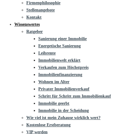
Firmenphilosophie
Stellenangebote
Kontakt
Wissenswertes
Ratgeber
Sanierung einer Immobilie
Energetische Sanierung
Leibrente
Immobilienwelt erklärt
Verkaufen zum Höchstpreis
Immobilienfinanzierung
Wohnen im Alter
Privater Immobilienverkauf
Schritt für Schritt zum Immobilienkauf
Immobilie geerbt
Immobilie in der Scheidung
Wie viel ist mein Zuhause wirklich wert?
Kostenlose Erstberatung
VIP werden