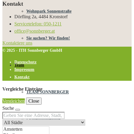
Kontakt
Wohnpark Sonnenstraße
Dörfling 2a, 4484 Kronstorf
Servicetelefon: 050-1211
office@sonnberger.at
Sie suchen? Wir finden!
Kontaktiere uns
© 2025 - ITH Sonnberger GmbH
Datenschutz
Team
Impressum
Kontakt
Vergleiche Einträge
TEAM SONNBERGER
Vergleichen
Close
Suche
Firmenphilosophie