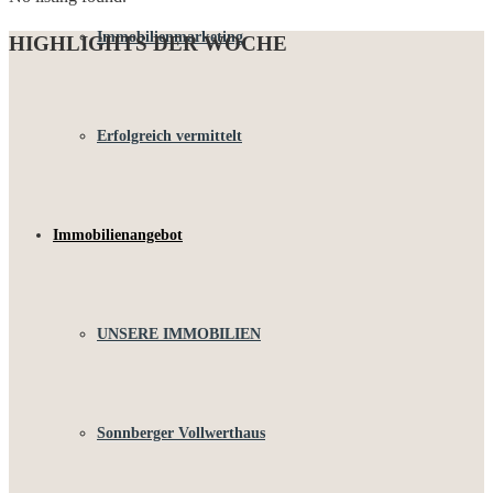
Immobilienmarketing
HIGHLIGHTS DER WOCHE
Erfolgreich vermittelt
Immobilienangebot
UNSERE IMMOBILIEN
Sonnberger Vollwerthaus