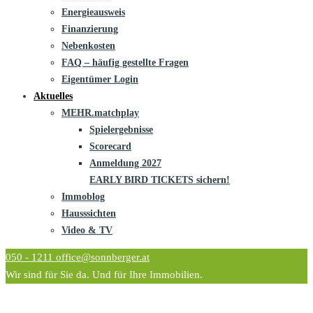
Energieausweis
Finanzierung
Nebenkosten
FAQ – häufig gestellte Fragen
Eigentümer Login
Aktuelles
MEHR.matchplay
Spielergebnisse
Scorecard
Anmeldung 2027
EARLY BIRD TICKETS sichern!
Immoblog
Hausssichten
Video & TV
050 - 1211
office@sonnberger.at
Wir sind für Sie da. Und für Ihre Immobilien.