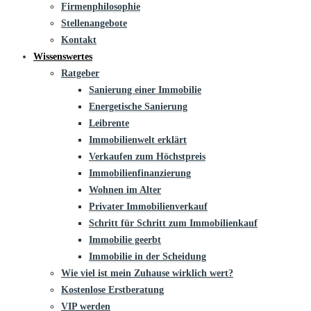
Firmenphilosophie
Stellenangebote
Kontakt
Wissenswertes
Ratgeber
Sanierung einer Immobilie
Energetische Sanierung
Leibrente
Immobilienwelt erklärt
Verkaufen zum Höchstpreis
Immobilienfinanzierung
Wohnen im Alter
Privater Immobilienverkauf
Schritt für Schritt zum Immobilienkauf
Immobilie geerbt
Immobilie in der Scheidung
Wie viel ist mein Zuhause wirklich wert?
Kostenlose Erstberatung
VIP werden