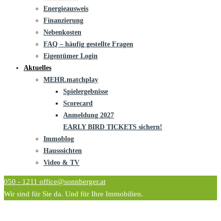
Energieausweis
Finanzierung
Nebenkosten
FAQ – häufig gestellte Fragen
Eigentümer Login
Aktuelles
MEHR.matchplay
Spielergebnisse
Scorecard
Anmeldung 2027
EARLY BIRD TICKETS sichern!
Immoblog
Hausssichten
Video & TV
050 - 1211
office@sonnberger.at
Wir sind für Sie da. Und für Ihre Immobilien.