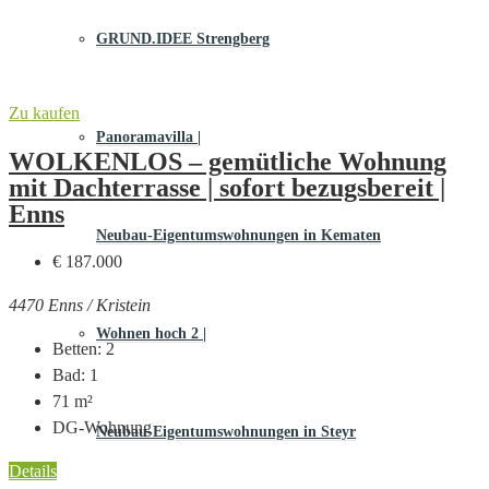
GRUND.IDEE Strengberg
Zu kaufen
Panoramavilla |
WOLKENLOS – gemütliche Wohnung
mit Dachterrasse | sofort bezugsbereit |
Enns
Neubau-Eigentums­­wohnungen in Kematen
€ 187.000
4470 Enns / Kristein
Wohnen hoch 2 |
Betten:
2
Bad:
1
71
m²
DG-Wohnung
Neubau-Eigentumswohnungen in Steyr
Details