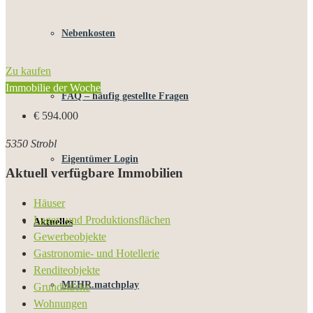
Nebenkosten
Zu kaufen
Immobilie der Woche
FAQ – häufig gestellte Fragen
€ 594.000
5350 Strobl
Eigentümer Login
Aktuell verfügbare Immobilien
Häuser
Lager- und Produktionsflächen
Aktuelles
Gewerbeobjekte
Gastronomie- und Hotellerie
Renditeobjekte
MEHR.matchplay
Grundstücke
Wohnungen