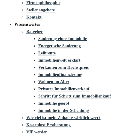
Firmenphilosophie
Stellenangebote
Kontakt
Wissenswertes
Ratgeber
Sanierung einer Immobilie
Energetische Sanierung
Leibrente
Immobilienwelt erklärt
Verkaufen zum Höchstpreis
Immobilienfinanzierung
Wohnen im Alter
Privater Immobilienverkauf
Schritt für Schritt zum Immobilienkauf
Immobilie geerbt
Immobilie in der Scheidung
Wie viel ist mein Zuhause wirklich wert?
Kostenlose Erstberatung
VIP werden