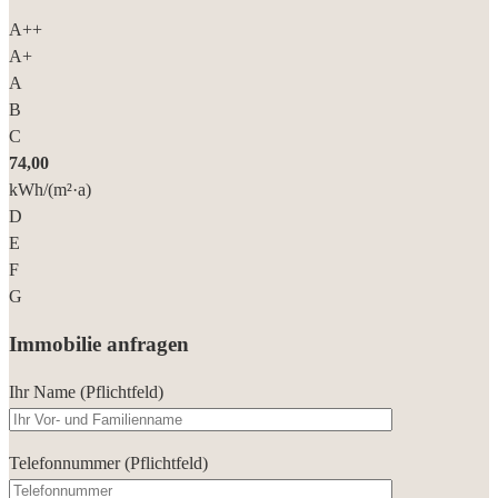
A++
A+
A
B
C
74,00
kWh/(m²·a)
D
E
F
G
Immobilie anfragen
Ihr Name (Pflichtfeld)
Telefonnummer (Pflichtfeld)