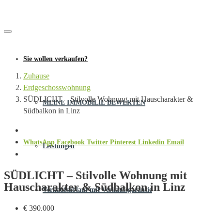
Sie wollen verkaufen?
Zuhause
Erdgeschosswohnung
SÜDLICHT – Stilvolle Wohnung mit Hauscharakter &
MEINE IMMOBILIE BEWERTEN
Südbalkon in Linz
WhatsApp
Facebook
Twitter
Pinterest
Linkedin
Email
Leistungen
SÜDLICHT – Stilvolle Wohnung mit
Hauscharakter & Südbalkon in Linz
Verkaufsablauf mit Verkaufsgarantie
€ 390.000