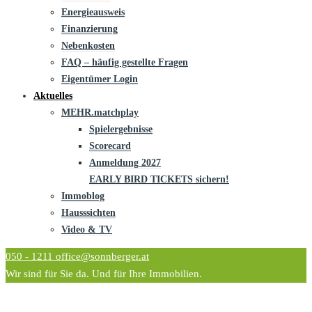
Energieausweis
Finanzierung
Nebenkosten
FAQ – häufig gestellte Fragen
Eigentümer Login
Aktuelles
MEHR.matchplay
Spielergebnisse
Scorecard
Anmeldung 2027
EARLY BIRD TICKETS sichern!
Immoblog
Hausssichten
Video & TV
050 - 1211
office@sonnberger.at
Wir sind für Sie da. Und für Ihre Immobilien.