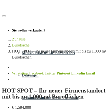
Sie wollen verkaufen?
Zuhause
Bürofläche
HOT SPOT – Ihr neuer Firmenstandort mit bis zu 1.000 m²
MEINE IMMOBILIE BEWERTEN
Büroflächen
WhatsApp
Facebook
Twitter
Pinterest
Linkedin
Email
Leistungen
HOT SPOT – Ihr neuer Firmenstandort
mit bis zu 1.000 m² Büroflächen
Verkaufsablauf mit Verkaufsgarantie
€ 1.594.000