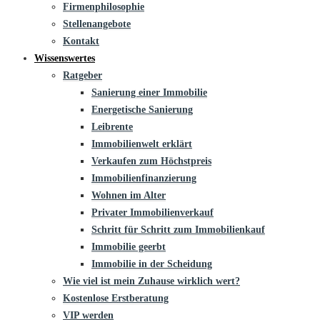
Firmenphilosophie
Stellenangebote
Kontakt
Wissenswertes
Ratgeber
Sanierung einer Immobilie
Energetische Sanierung
Leibrente
Immobilienwelt erklärt
Verkaufen zum Höchstpreis
Immobilienfinanzierung
Wohnen im Alter
Privater Immobilienverkauf
Schritt für Schritt zum Immobilienkauf
Immobilie geerbt
Immobilie in der Scheidung
Wie viel ist mein Zuhause wirklich wert?
Kostenlose Erstberatung
VIP werden