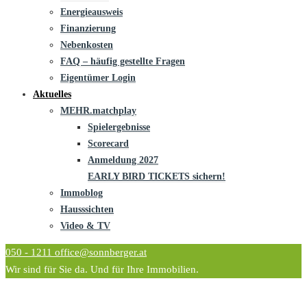
Energieausweis
Finanzierung
Nebenkosten
FAQ – häufig gestellte Fragen
Eigentümer Login
Aktuelles
MEHR.matchplay
Spielergebnisse
Scorecard
Anmeldung 2027
EARLY BIRD TICKETS sichern!
Immoblog
Hausssichten
Video & TV
050 - 1211
office@sonnberger.at
Wir sind für Sie da. Und für Ihre Immobilien.