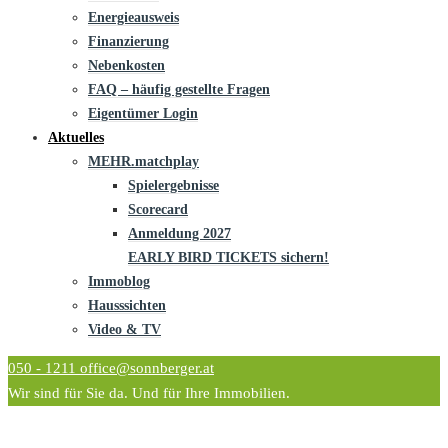
Energieausweis
Finanzierung
Nebenkosten
FAQ – häufig gestellte Fragen
Eigentümer Login
Aktuelles
MEHR.matchplay
Spielergebnisse
Scorecard
Anmeldung 2027
EARLY BIRD TICKETS sichern!
Immoblog
Hausssichten
Video & TV
050 - 1211
office@sonnberger.at
Wir sind für Sie da. Und für Ihre Immobilien.