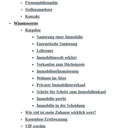
Firmenphilosophie
Stellenangebote
Kontakt
Wissenswertes
Ratgeber
Sanierung einer Immobilie
Energetische Sanierung
Leibrente
Immobilienwelt erklärt
Verkaufen zum Höchstpreis
Immobilienfinanzierung
Wohnen im Alter
Privater Immobilienverkauf
Schritt für Schritt zum Immobilienkauf
Immobilie geerbt
Immobilie in der Scheidung
Wie viel ist mein Zuhause wirklich wert?
Kostenlose Erstberatung
VIP werden