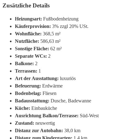
Zusätzliche Details
Heizungsart:
Fußbodenheizung
Käuferprovision:
3% zzgl 20% USt.
Wohnfläche:
368,5 m²
Nutzfläche:
586,63 m²
Sonstige Fläche:
62 m²
Separate WCs:
2
Balkone:
2
Terrassen:
1
Art der Ausstattung:
luxuriös
Befeuerung:
Erdwärme
Bodenbelag:
Fliesen
Badausstattung:
Dusche, Badewanne
Küche:
Einbauküche
Ausrichtung Balkon/Terrasse:
Süd-West
Zustand:
neuwertig
Distanz zur Autobahn:
38,0 km
Distanz zum Kindergarten:
1,4 km