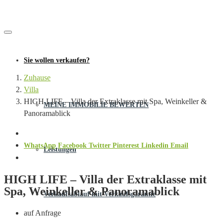
Sie wollen verkaufen?
Zuhause
Villa
HIGH LIFE – Villa der Extraklasse mit Spa, Weinkeller &
MEINE IMMOBILIE BEWERTEN
Panoramablick
WhatsApp
Facebook
Twitter
Pinterest
Linkedin
Email
Leistungen
HIGH LIFE – Villa der Extraklasse mit
Spa, Weinkeller & Panoramablick
Verkaufsablauf mit Verkaufsgarantie
auf Anfrage