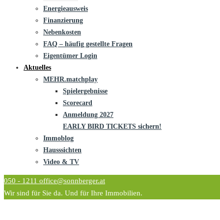
Energieausweis
Finanzierung
Nebenkosten
FAQ – häufig gestellte Fragen
Eigentümer Login
Aktuelles
MEHR.matchplay
Spielergebnisse
Scorecard
Anmeldung 2027
EARLY BIRD TICKETS sichern!
Immoblog
Hausssichten
Video & TV
050 - 1211
office@sonnberger.at
Wir sind für Sie da. Und für Ihre Immobilien.