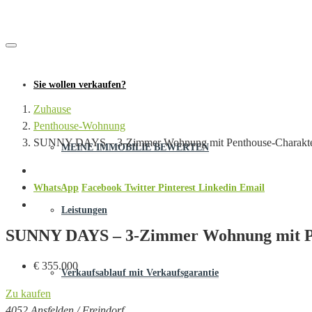
Sie wollen verkaufen?
Zuhause
Penthouse-Wohnung
SUNNY DAYS – 3-Zimmer Wohnung mit Penthouse-Charakter &
MEINE IMMOBILIE BEWERTEN
WhatsApp
Facebook
Twitter
Pinterest
Linkedin
Email
Leistungen
SUNNY DAYS – 3-Zimmer Wohnung mit Pen
€ 355.000
Verkaufsablauf mit Verkaufsgarantie
Zu kaufen
4052 Ansfelden / Freindorf