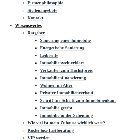
Firmenphilosophie
Stellenangebote
Kontakt
Wissenswertes
Ratgeber
Sanierung einer Immobilie
Energetische Sanierung
Leibrente
Immobilienwelt erklärt
Verkaufen zum Höchstpreis
Immobilienfinanzierung
Wohnen im Alter
Privater Immobilienverkauf
Schritt für Schritt zum Immobilienkauf
Immobilie geerbt
Immobilie in der Scheidung
Wie viel ist mein Zuhause wirklich wert?
Kostenlose Erstberatung
VIP werden