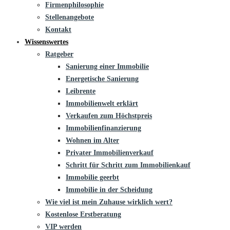
Firmenphilosophie
Stellenangebote
Kontakt
Wissenswertes
Ratgeber
Sanierung einer Immobilie
Energetische Sanierung
Leibrente
Immobilienwelt erklärt
Verkaufen zum Höchstpreis
Immobilienfinanzierung
Wohnen im Alter
Privater Immobilienverkauf
Schritt für Schritt zum Immobilienkauf
Immobilie geerbt
Immobilie in der Scheidung
Wie viel ist mein Zuhause wirklich wert?
Kostenlose Erstberatung
VIP werden