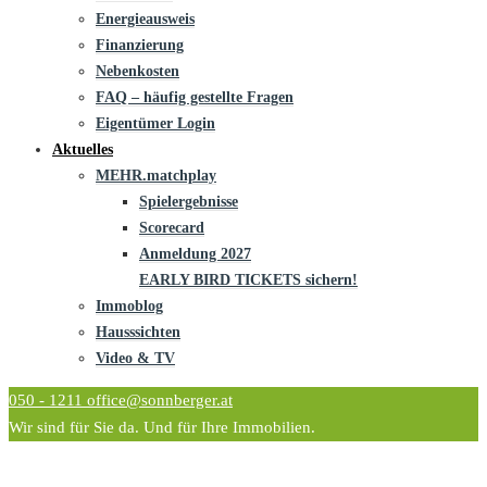
Energieausweis
Finanzierung
Nebenkosten
FAQ – häufig gestellte Fragen
Eigentümer Login
Aktuelles
MEHR.matchplay
Spielergebnisse
Scorecard
Anmeldung 2027
EARLY BIRD TICKETS sichern!
Immoblog
Hausssichten
Video & TV
050 - 1211
office@sonnberger.at
Wir sind für Sie da. Und für Ihre Immobilien.