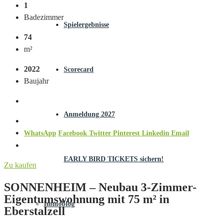
1
Badezimmer
Spielergebnisse
74
m²
2022
Scorecard
Baujahr
Anmeldung 2027
WhatsApp
Facebook
Twitter
Pinterest
Linkedin
Email
EARLY BIRD TICKETS sichern!
Zu kaufen
SONNENHEIM – Neubau 3-Zimmer-
Eigentumswohnung mit 75 m² in
Immoblog
Eberstalzell