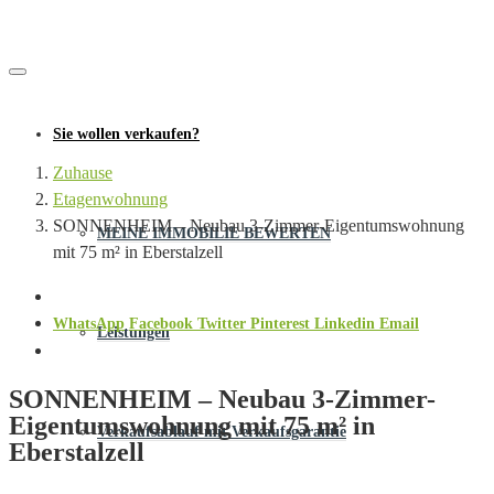
Sie wollen verkaufen?
Zuhause
Etagenwohnung
SONNENHEIM – Neubau 3-Zimmer-Eigentumswohnung
MEINE IMMOBILIE BEWERTEN
mit 75 m² in Eberstalzell
WhatsApp
Facebook
Twitter
Pinterest
Linkedin
Email
Leistungen
SONNENHEIM – Neubau 3-Zimmer-
Eigentumswohnung mit 75 m² in
Verkaufsablauf mit Verkaufsgarantie
Eberstalzell