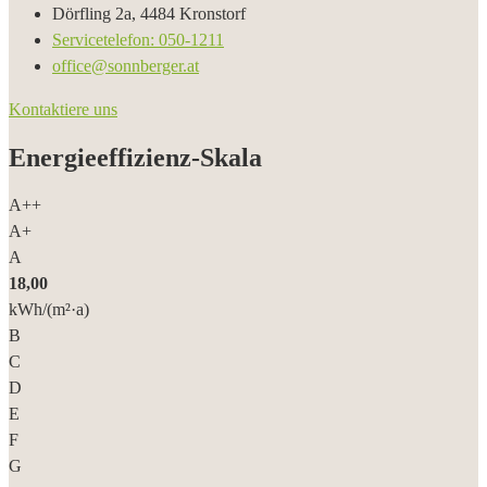
Dörfling 2a, 4484 Kronstorf
Servicetelefon: 050-1211
office@sonnberger.at
Kontaktiere uns
Energieeffizienz-Skala
A++
A+
A
18,00
kWh/(m²·a)
B
C
D
E
F
G