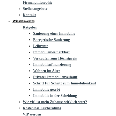
Firmenphilosophie
Stellenangebote
Kontakt
Wissenswertes
Ratgeber
Sanierung einer Immobilie
Energetische Sanierung
Leibrente
Immobilienwelt erklärt
Verkaufen zum Höchstpreis
Immobilienfinanzierung
Wohnen im Alter
Privater Immobilienverkauf
Schritt für Schritt zum Immobilienkauf
Immobilie geerbt
Immobilie in der Scheidung
Wie viel ist mein Zuhause wirklich wert?
Kostenlose Erstberatung
VIP werden