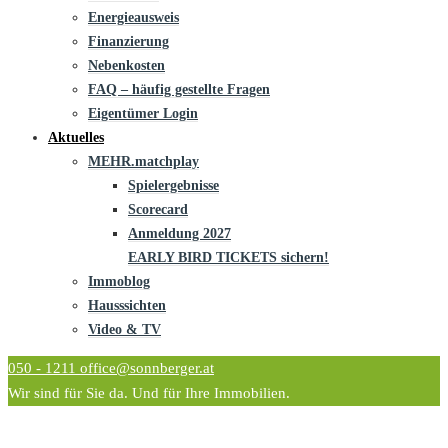
Energieausweis
Finanzierung
Nebenkosten
FAQ – häufig gestellte Fragen
Eigentümer Login
Aktuelles
MEHR.matchplay
Spielergebnisse
Scorecard
Anmeldung 2027
EARLY BIRD TICKETS sichern!
Immoblog
Hausssichten
Video & TV
050 - 1211
office@sonnberger.at
Wir sind für Sie da. Und für Ihre Immobilien.