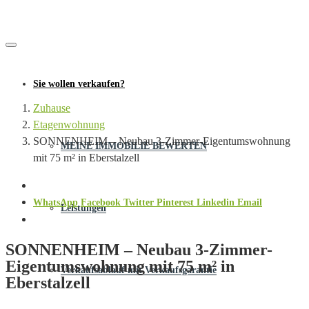
Sie wollen verkaufen?
Zuhause
Etagenwohnung
SONNENHEIM – Neubau 3-Zimmer-Eigentumswohnung
MEINE IMMOBILIE BEWERTEN
mit 75 m² in Eberstalzell
WhatsApp
Facebook
Twitter
Pinterest
Linkedin
Email
Leistungen
SONNENHEIM – Neubau 3-Zimmer-
Eigentumswohnung mit 75 m² in
Verkaufsablauf mit Verkaufsgarantie
Eberstalzell