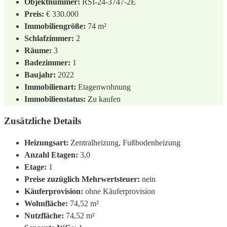
Objektnummer:
RSI-24-3747-2E
Preis:
€ 330.000
Immobiliengröße:
74 m²
Schlafzimmer:
2
Räume:
3
Badezimmer:
1
Baujahr:
2022
Immobilienart:
Etagenwohnung
Immobilienstatus:
Zu kaufen
Zusätzliche Details
Heizungsart:
Zentralheizung, Fußbodenheizung
Anzahl Etagen:
3,0
Etage:
1
Preise zuzüglich Mehrwertsteuer:
nein
Käuferprovision:
ohne Käuferprovision
Wohnfläche:
74,52 m²
Nutzfläche:
74,52 m²