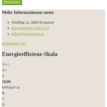
Berechnen
Mehr Informationen unter
Dörfling 2a, 4484 Kronstorf
Servicetelefon: 050-1211
office@sonnberger.at
Kontaktiere uns
Energieeffizienz-Skala
A++
A+
A
18,00
kWh/(m²·a)
B
C
D