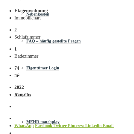
Etagenwohnung
Nebenkosten
Immobilienart
2
Schlafzimmer
FAQ – häufig gestellte Fragen
1
Badezimmer
74
Eigentümer Login
m²
2022
Baujahr
Aktuelles
MEHR.matchplay
WhatsApp
Facebook
Twitter
Pinterest
Linkedin
Email