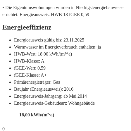
• Die Eigentumswohnungen wurden in Niedrigstenergiebauweise
errichtet. Energieausweis: HWB 18 fGEE 0,59
Energieeffizienz
Energieausweis gültig bis:
23.11.2025
Warmwasser im Energieverbrauch enthalten:
ja
HWB-Wert:
18,00 kWh/(m²*a)
HWB-Klasse:
A
fGEE-Wert:
0,59
fGEE-Klasse:
A+
Primärenergieträger:
Gas
Baujahr (Energieausweis):
2016
Energieausweis-Jahrgang:
ab Mai 2014
Energieausweis-Gebäudeart:
Wohngebäude
18,00
kWh/(m²·a)
0