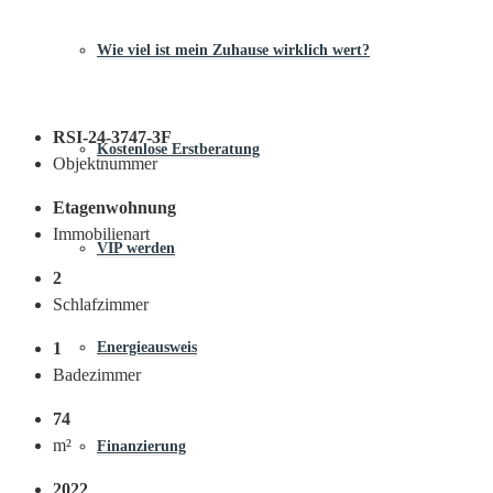
Wie viel ist mein Zuhause wirklich wert?
RSI-24-3747-3F
Kostenlose Erstberatung
Objektnummer
Etagenwohnung
Immobilienart
VIP werden
2
Schlafzimmer
1
Energieausweis
Badezimmer
74
m²
Finanzierung
2022