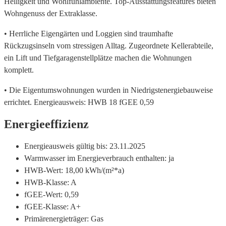
Helligkeit und Wohlfühlambiente. Top-Ausstattungsfeatures bieten
Wohngenuss der Extraklasse.
• Herrliche Eigengärten und Loggien sind traumhafte
Rückzugsinseln vom stressigen Alltag. Zugeordnete Kellerabteile,
ein Lift und Tiefgaragenstellplätze machen die Wohnungen
komplett.
• Die Eigentumswohnungen wurden in Niedrigstenergiebauweise
errichtet. Energieausweis: HWB 18 fGEE 0,59
Energieeffizienz
Energieausweis gültig bis:
23.11.2025
Warmwasser im Energieverbrauch enthalten:
ja
HWB-Wert:
18,00 kWh/(m²*a)
HWB-Klasse:
A
fGEE-Wert:
0,59
fGEE-Klasse:
A+
Primärenergieträger:
Gas