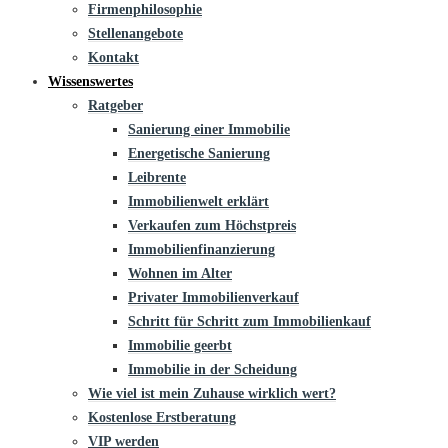
Firmenphilosophie
Stellenangebote
Kontakt
Wissenswertes
Ratgeber
Sanierung einer Immobilie
Energetische Sanierung
Leibrente
Immobilienwelt erklärt
Verkaufen zum Höchstpreis
Immobilienfinanzierung
Wohnen im Alter
Privater Immobilienverkauf
Schritt für Schritt zum Immobilienkauf
Immobilie geerbt
Immobilie in der Scheidung
Wie viel ist mein Zuhause wirklich wert?
Kostenlose Erstberatung
VIP werden