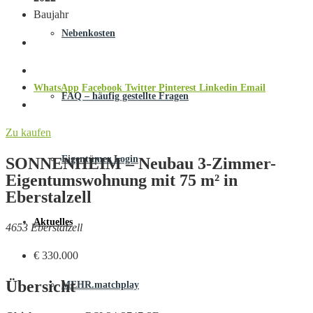
Baujahr
Nebenkosten
WhatsApp
Facebook
Twitter
Pinterest
Linkedin
Email
FAQ – häufig gestellte Fragen
Zu kaufen
Eigentümer Login
SONNENHEIM – Neubau 3-Zimmer-
Eigentumswohnung mit 75 m² in
Eberstalzell
Aktuelles
4653 Eberstalzell
€ 330.000
Übersicht
MEHR.matchplay