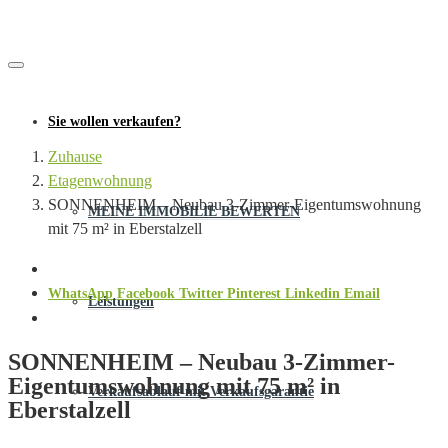
Sie wollen verkaufen?
Zuhause
Etagenwohnung
SONNENHEIM – Neubau 3-Zimmer-Eigentumswohnung
MEINE IMMOBILIE BEWERTEN
mit 75 m² in Eberstalzell
WhatsApp
Facebook
Twitter
Pinterest
Linkedin
Email
Leistungen
SONNENHEIM – Neubau 3-Zimmer-
Eigentumswohnung mit 75 m² in
Verkaufsablauf mit Verkaufsgarantie
Eberstalzell