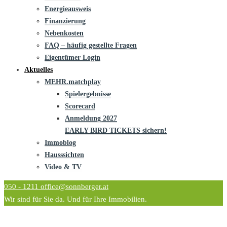
Energieausweis
Finanzierung
Nebenkosten
FAQ – häufig gestellte Fragen
Eigentümer Login
Aktuelles
MEHR.matchplay
Spielergebnisse
Scorecard
Anmeldung 2027
EARLY BIRD TICKETS sichern!
Immoblog
Hausssichten
Video & TV
050 - 1211
office@sonnberger.at
Wir sind für Sie da. Und für Ihre Immobilien.