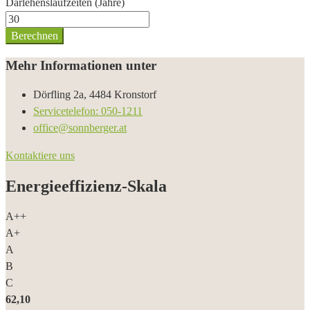
Darlehenslaufzeiten (Jahre)
Berechnen
Mehr Informationen unter
Dörfling 2a, 4484 Kronstorf
Servicetelefon: 050-1211
office@sonnberger.at
Kontaktiere uns
Energieeffizienz-Skala
A++
A+
A
B
C
62,10