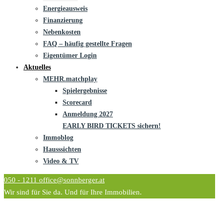
Energieausweis
Finanzierung
Nebenkosten
FAQ – häufig gestellte Fragen
Eigentümer Login
Aktuelles
MEHR.matchplay
Spielergebnisse
Scorecard
Anmeldung 2027
EARLY BIRD TICKETS sichern!
Immoblog
Hausssichten
Video & TV
050 - 1211
office@sonnberger.at
Wir sind für Sie da. Und für Ihre Immobilien.