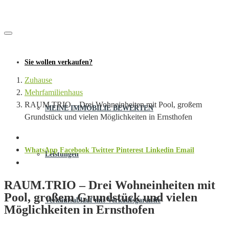
Sie wollen verkaufen?
Zuhause
Mehrfamilienhaus
RAUM.TRIO – Drei Wohneinheiten mit Pool, großem
MEINE IMMOBILIE BEWERTEN
Grundstück und vielen Möglichkeiten in Ernsthofen
WhatsApp
Facebook
Twitter
Pinterest
Linkedin
Email
Leistungen
RAUM.TRIO – Drei Wohneinheiten mit
Pool, großem Grundstück und vielen
Verkaufsablauf mit Verkaufsgarantie
Möglichkeiten in Ernsthofen