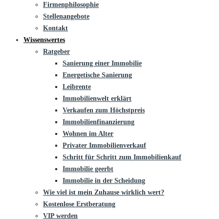
Firmenphilosophie
Stellenangebote
Kontakt
Wissenswertes
Ratgeber
Sanierung einer Immobilie
Energetische Sanierung
Leibrente
Immobilienwelt erklärt
Verkaufen zum Höchstpreis
Immobilienfinanzierung
Wohnen im Alter
Privater Immobilienverkauf
Schritt für Schritt zum Immobilienkauf
Immobilie geerbt
Immobilie in der Scheidung
Wie viel ist mein Zuhause wirklich wert?
Kostenlose Erstberatung
VIP werden