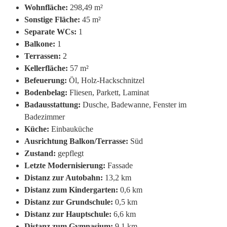
Wohnfläche:
298,49 m²
Sonstige Fläche:
45 m²
Separate WCs:
1
Balkone:
1
Terrassen:
2
Kellerfläche:
57 m²
Befeuerung:
Öl, Holz-Hackschnitzel
Bodenbelag:
Fliesen, Parkett, Laminat
Badausstattung:
Dusche, Badewanne, Fenster im
Badezimmer
Küche:
Einbauküche
Ausrichtung Balkon/Terrasse:
Süd
Zustand:
gepflegt
Letzte Modernisierung:
Fassade
Distanz zur Autobahn:
13,2 km
Distanz zum Kindergarten:
0,6 km
Distanz zur Grundschule:
0,5 km
Distanz zur Hauptschule:
6,6 km
Distanz zum Gymnasium:
9,1 km