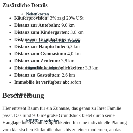
Zusätzliche Details
Nebenkosten
Käuferprovision:
3% zzgl 20% USt.
Distanz zur Autobahn:
9,0 km
Distanz zum Kindergarten:
3,6 km
Distanz zur Grundschule:
2,7 km
FAQ – häufig gestellte Fragen
Distanz zur Hauptschule:
6,3 km
Distanz zum Gymnasium:
4,0 km
Distanz zum Zentrum:
3,8 km
Distanz zu Einkaufsmöglichkeiten:
3,3 km
Eigentümer Login
Distanz zu Gaststätten:
2,6 km
Immobilie ist verfügbar ab:
sofort
Beschreibung
Aktuelles
Hier entsteht Raum für ein Zuhause, das genau zu Ihrer Familie
passt. Das rund 910 m² große Grundstück bietet durch seine
MEHR.matchplay
Hanglage interessante Möglichkeiten für eine individuelle Planung –
vom klassischen Einfamilienhaus bis zu einer modernen, an das