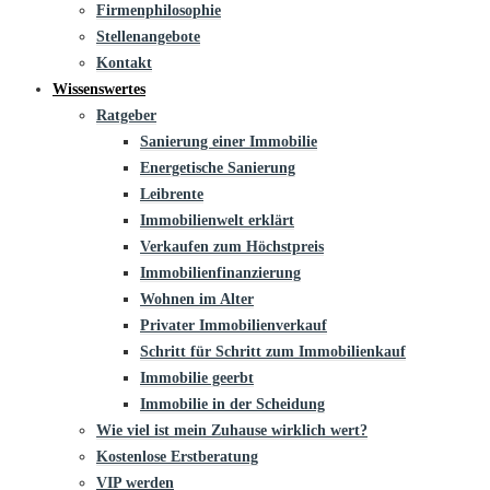
Firmenphilosophie
Stellenangebote
Kontakt
Wissenswertes
Ratgeber
Sanierung einer Immobilie
Energetische Sanierung
Leibrente
Immobilienwelt erklärt
Verkaufen zum Höchstpreis
Immobilienfinanzierung
Wohnen im Alter
Privater Immobilienverkauf
Schritt für Schritt zum Immobilienkauf
Immobilie geerbt
Immobilie in der Scheidung
Wie viel ist mein Zuhause wirklich wert?
Kostenlose Erstberatung
VIP werden