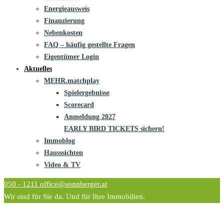
Energieausweis
Finanzierung
Nebenkosten
FAQ – häufig gestellte Fragen
Eigentümer Login
Aktuelles
MEHR.matchplay
Spielergebnisse
Scorecard
Anmeldung 2027
EARLY BIRD TICKETS sichern!
Immoblog
Hausssichten
Video & TV
050 - 1211
office@sonnberger.at
Wir sind für Sie da. Und für Ihre Immobilien.