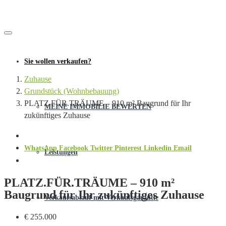
Sie wollen verkaufen?
Zuhause
Grundstück (Wohnbebauung)
PLATZ.FÜR.TRÄUME – 910 m² Baugrund für Ihr
MEINE IMMOBILIE BEWERTEN
zukünftiges Zuhause
WhatsApp
Facebook
Twitter
Pinterest
Linkedin
Email
Leistungen
PLATZ.FÜR.TRÄUME – 910 m²
Baugrund für Ihr zukünftiges Zuhause
Verkaufsablauf mit Verkaufsgarantie
€ 255.000