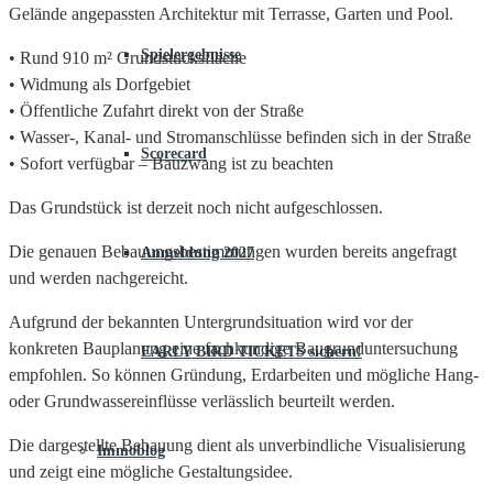
Gelände angepassten Architektur mit Terrasse, Garten und Pool.
Spielergebnisse
• Rund 910 m² Grundstücksfläche
• Widmung als Dorfgebiet
• Öffentliche Zufahrt direkt von der Straße
• Wasser-, Kanal- und Stromanschlüsse befinden sich in der Straße
Scorecard
• Sofort verfügbar – Bauzwang ist zu beachten
Das Grundstück ist derzeit noch nicht aufgeschlossen.
Die genauen Bebauungsbestimmungen wurden bereits angefragt
Anmeldung 2027
und werden nachgereicht.
Aufgrund der bekannten Untergrundsituation wird vor der
konkreten Bauplanung eine fachkundige Baugrunduntersuchung
EARLY BIRD TICKETS sichern!
empfohlen. So können Gründung, Erdarbeiten und mögliche Hang-
oder Grundwassereinflüsse verlässlich beurteilt werden.
Die dargestellte Bebauung dient als unverbindliche Visualisierung
Immoblog
und zeigt eine mögliche Gestaltungsidee.