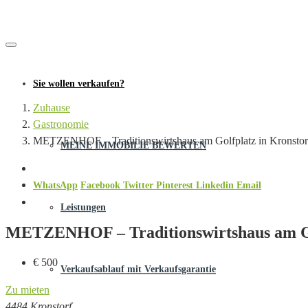
Sie wollen verkaufen?
Zuhause
Gastronomie
METZENHOF – Traditionswirtshaus am Golfplatz in Kronstor
MEINE IMMOBILIE BEWERTEN
WhatsApp
Facebook
Twitter
Pinterest
Linkedin
Email
Leistungen
METZENHOF – Traditionswirtshaus am Go
€ 500
Verkaufsablauf mit Verkaufsgarantie
Zu mieten
4484 Kronstorf