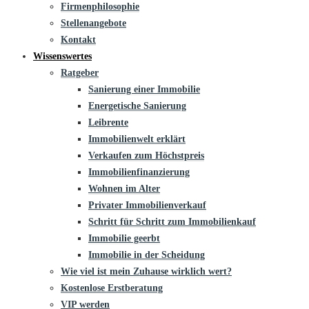
Firmenphilosophie
Stellenangebote
Kontakt
Wissenswertes
Ratgeber
Sanierung einer Immobilie
Energetische Sanierung
Leibrente
Immobilienwelt erklärt
Verkaufen zum Höchstpreis
Immobilienfinanzierung
Wohnen im Alter
Privater Immobilienverkauf
Schritt für Schritt zum Immobilienkauf
Immobilie geerbt
Immobilie in der Scheidung
Wie viel ist mein Zuhause wirklich wert?
Kostenlose Erstberatung
VIP werden