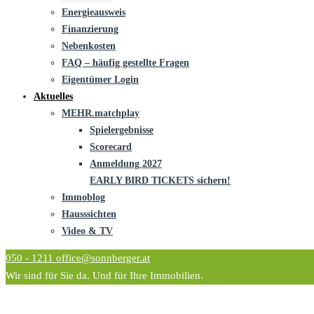
Energieausweis
Finanzierung
Nebenkosten
FAQ – häufig gestellte Fragen
Eigentümer Login
Aktuelles
MEHR.matchplay
Spielergebnisse
Scorecard
Anmeldung 2027
EARLY BIRD TICKETS sichern!
Immoblog
Hausssichten
Video & TV
050 - 1211
office@sonnberger.at
Wir sind für Sie da. Und für Ihre Immobilien.