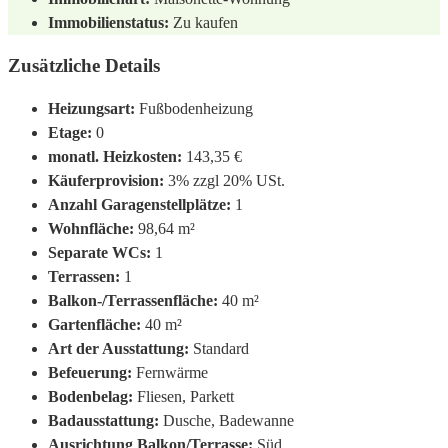
Immobilienstatus:
Zu kaufen
Zusätzliche Details
Heizungsart:
Fußbodenheizung
Etage:
0
monatl. Heizkosten:
143,35 €
Käuferprovision:
3% zzgl 20% USt.
Anzahl Garagenstellplätze:
1
Wohnfläche:
98,64 m²
Separate WCs:
1
Terrassen:
1
Balkon-/Terrassenfläche:
40 m²
Gartenfläche:
40 m²
Art der Ausstattung:
Standard
Befeuerung:
Fernwärme
Bodenbelag:
Fliesen, Parkett
Badausstattung:
Dusche, Badewanne
Ausrichtung Balkon/Terrasse:
Süd