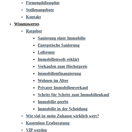
Firmenphilosophie
Stellenangebote
Kontakt
Wissenswertes
Ratgeber
Sanierung einer Immobilie
Energetische Sanierung
Leibrente
Immobilienwelt erklärt
Verkaufen zum Höchstpreis
Immobilienfinanzierung
Wohnen im Alter
Privater Immobilienverkauf
Schritt für Schritt zum Immobilienkauf
Immobilie geerbt
Immobilie in der Scheidung
Wie viel ist mein Zuhause wirklich wert?
Kostenlose Erstberatung
VIP werden