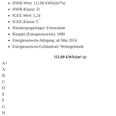
HWB-Wert:
111,00 kWh/(m²*a)
HWB-Klasse:
D
fGEE-Wert:
1,24
fGEE-Klasse:
C
Primärenergieträger:
Fernwärme
Baujahr (Energieausweis):
1980
Energieausweis-Jahrgang:
ab Mai 2014
Energieausweis-Gebäudeart:
Wohngebäude
111,00
kWh/(m²·a)
A+
A
B
C
D
E
F
G
H