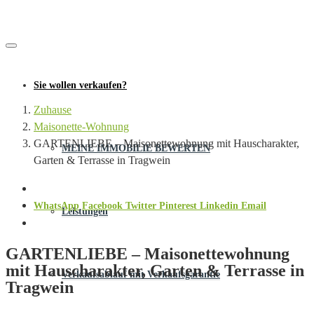
Sie wollen verkaufen?
Zuhause
Maisonette-Wohnung
GARTENLIEBE – Maisonettewohnung mit Hauscharakter,
MEINE IMMOBILIE BEWERTEN
Garten & Terrasse in Tragwein
WhatsApp
Facebook
Twitter
Pinterest
Linkedin
Email
Leistungen
GARTENLIEBE – Maisonettewohnung
mit Hauscharakter, Garten & Terrasse in
Verkaufsablauf mit Verkaufsgarantie
Tragwein