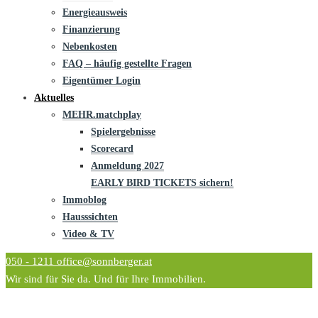
Energieausweis
Finanzierung
Nebenkosten
FAQ – häufig gestellte Fragen
Eigentümer Login
Aktuelles
MEHR.matchplay
Spielergebnisse
Scorecard
Anmeldung 2027
EARLY BIRD TICKETS sichern!
Immoblog
Hausssichten
Video & TV
050 - 1211
office@sonnberger.at
Wir sind für Sie da. Und für Ihre Immobilien.