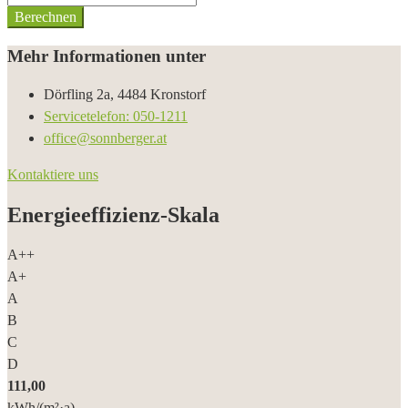
Berechnen
Mehr Informationen unter
Dörfling 2a, 4484 Kronstorf
Servicetelefon: 050-1211
office@sonnberger.at
Kontaktiere uns
Energieeffizienz-Skala
A++
A+
A
B
C
D
111,00
kWh/(m²·a)