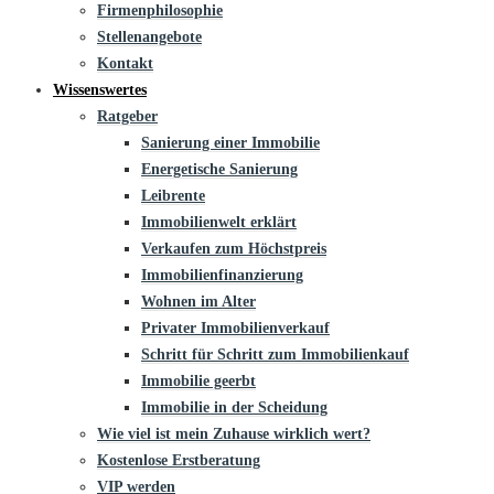
Firmenphilosophie
Stellenangebote
Kontakt
Wissenswertes
Ratgeber
Sanierung einer Immobilie
Energetische Sanierung
Leibrente
Immobilienwelt erklärt
Verkaufen zum Höchstpreis
Immobilienfinanzierung
Wohnen im Alter
Privater Immobilienverkauf
Schritt für Schritt zum Immobilienkauf
Immobilie geerbt
Immobilie in der Scheidung
Wie viel ist mein Zuhause wirklich wert?
Kostenlose Erstberatung
VIP werden