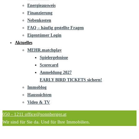
Energieausweis
Finanzierung
Nebenkosten
FAQ – häufig gestellte Fragen
Eigentümer Login
Aktuelles
MEHR.matchplay
Spielergebnisse
Scorecard
Anmeldung 2027
EARLY BIRD TICKETS sichern!
Immoblog
Hausssichten
Video & TV
050 - 1211
office@sonnberger.at
Wir sind für Sie da. Und für Ihre Immobilien.