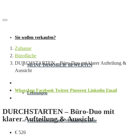
Sie wollen verkaufen?
Zuhause
Bürofläche
DURCHSTARTEN – Büro-Duo mit klarer Aufteilung &
MEINE IMMOBILIE BEWERTEN
Aussicht
WhatsApp
Facebook
Twitter
Pinterest
Linkedin
Email
Leistungen
DURCHSTARTEN – Büro-Duo mit
klarer Aufteilung & Aussicht
Verkaufsablauf mit Verkaufsgarantie
€ 526