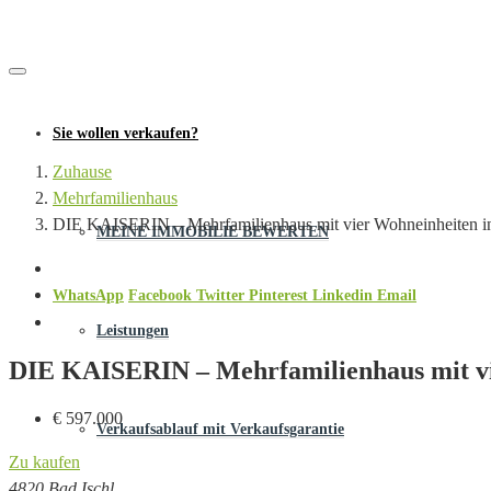
Sie wollen verkaufen?
Zuhause
Mehrfamilienhaus
DIE KAISERIN – Mehrfamilienhaus mit vier Wohneinheiten in
MEINE IMMOBILIE BEWERTEN
WhatsApp
Facebook
Twitter
Pinterest
Linkedin
Email
Leistungen
DIE KAISERIN – Mehrfamilienhaus mit vi
€ 597.000
Verkaufsablauf mit Verkaufsgarantie
Zu kaufen
4820 Bad Ischl