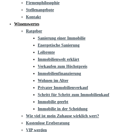
Firmenphilosophie
Stellenangebote
Kontakt
Wissenswertes
Ratgeber
Sanierung einer Immobilie
Energetische Sanierung
Leibrente
Immobilienwelt erklärt
Verkaufen zum Höchstpreis
Immobilienfinanzierung
Wohnen im Alter
Privater Immobilienverkauf
Schritt für Schritt zum Immobilienkauf
Immobilie geerbt
Immobilie in der Scheidung
Wie viel ist mein Zuhause wirklich wert?
Kostenlose Erstberatung
VIP werden