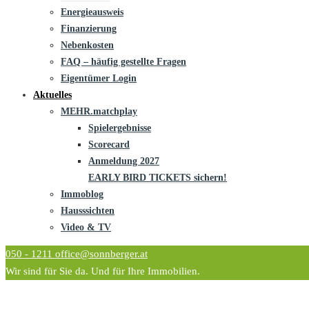
Energieausweis
Finanzierung
Nebenkosten
FAQ – häufig gestellte Fragen
Eigentümer Login
Aktuelles
MEHR.matchplay
Spielergebnisse
Scorecard
Anmeldung 2027
EARLY BIRD TICKETS sichern!
Immoblog
Hausssichten
Video & TV
050 - 1211
office@sonnberger.at
Wir sind für Sie da. Und für Ihre Immobilien.