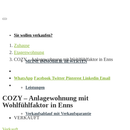
Sie wollen verkaufen?
Zuhause
Etagenwohnung
COZY – Anlagewohnung mit Wohlfühlfaktor in Enns
MEINE IMMOBILIE BEWERTEN
WhatsApp
Facebook
Twitter
Pinterest
Linkedin
Email
Leistungen
COZY – Anlagewohnung mit
Wohlfühlfaktor in Enns
Verkaufsablauf mit Verkaufsgarantie
VERKAUFT
Verkauft