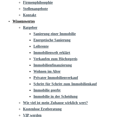
Firmenphilosophie
Stellenangebote
Kontakt
Wissenswertes
Ratgeber
Sanierung einer Immobilie
Energetische Sanierung
Leibrente
Immobilienwelt erklärt
Verkaufen zum Höchstpreis
Immobilienfinanzierung
Wohnen im Alter
Privater Immobilienverkauf
Schritt für Schritt zum Immobilienkauf
Immobilie geerbt
Immobilie in der Scheidung
Wie viel ist mein Zuhause wirklich wert?
Kostenlose Erstberatung
VIP werden