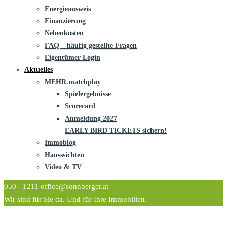
Energieausweis
Finanzierung
Nebenkosten
FAQ – häufig gestellte Fragen
Eigentümer Login
Aktuelles
MEHR.matchplay
Spielergebnisse
Scorecard
Anmeldung 2027
EARLY BIRD TICKETS sichern!
Immoblog
Hausssichten
Video & TV
050 - 1211
office@sonnberger.at
Wir sind für Sie da. Und für Ihre Immobilien.