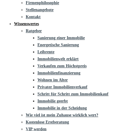
Firmenphilosophie
Stellenangebote
Kontakt
Wissenswertes
Ratgeber
Sanierung einer Immobilie
Energetische Sanierung
Leibrente
Immobilienwelt erklärt
Verkaufen zum Höchstpreis
Immobilienfinanzierung
Wohnen im Alter
Privater Immobilienverkauf
Schritt für Schritt zum Immobilienkauf
Immobilie geerbt
Immobilie in der Scheidung
Wie viel ist mein Zuhause wirklich wert?
Kostenlose Erstberatung
VIP werden