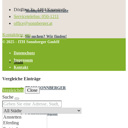
Dörfling 2a, 4484 Kronstorf
Wohnpark Sonnenstraße
Servicetelefon: 050-1211
office@sonnberger.at
Kontaktiere uns
Sie suchen? Wir finden!
© 2025 - ITH Sonnberger GmbH
Datenschutz
Impressum
Team
Kontakt
Vergleiche Einträge
TEAM SONNBERGER
Vergleichen
Close
Suche
Firmenphilosophie