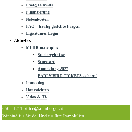
Energieausweis
Finanzierung
Nebenkosten
FAQ – häufig gestellte Fragen
Eigentümer Login
Aktuelles
MEHR.matchplay
Spielergebnisse
Scorecard
Anmeldung 2027
EARLY BIRD TICKETS sichern!
Immoblog
Hausssichten
Video & TV
050 - 1211
office@sonnberger.at
Wir sind für Sie da. Und für Ihre Immobilien.