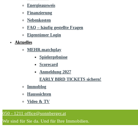
Energieausweis
Finanzierung
Nebenkosten
FAQ – häufig gestellte Fragen
Eigentümer Login
Aktuelles
MEHR.matchplay
Spielergebnisse
Scorecard
Anmeldung 2027
EARLY BIRD TICKETS sichern!
Immoblog
Hausssichten
Video & TV
050 - 1211
office@sonnberger.at
Wir sind für Sie da. Und für Ihre Immobilien.