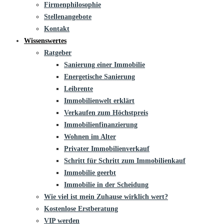
Firmenphilosophie
Stellenangebote
Kontakt
Wissenswertes
Ratgeber
Sanierung einer Immobilie
Energetische Sanierung
Leibrente
Immobilienwelt erklärt
Verkaufen zum Höchstpreis
Immobilienfinanzierung
Wohnen im Alter
Privater Immobilienverkauf
Schritt für Schritt zum Immobilienkauf
Immobilie geerbt
Immobilie in der Scheidung
Wie viel ist mein Zuhause wirklich wert?
Kostenlose Erstberatung
VIP werden