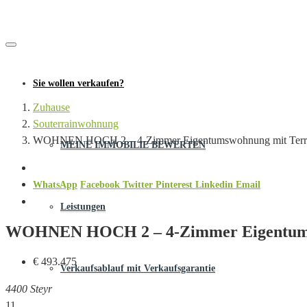
Sie wollen verkaufen?
Zuhause
Souterrainwohnung
WOHNEN HOCH 2 – 4-Zimmer Eigentumswohnung mit Terrass
MEINE IMMOBILIE BEWERTEN
WhatsApp
Facebook
Twitter
Pinterest
Linkedin
Email
Leistungen
WOHNEN HOCH 2 – 4-Zimmer Eigentumswo
€ 493.475
Verkaufsablauf mit Verkaufsgarantie
4400 Steyr
11