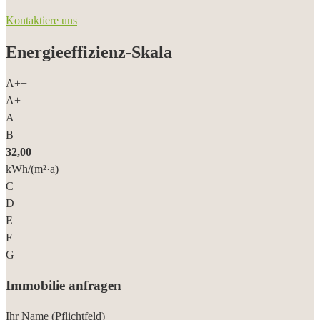
Kontaktiere uns
Energieeffizienz-Skala
A++
A+
A
B
32,00
kWh/(m²·a)
C
D
E
F
G
Immobilie anfragen
Ihr Name (Pflichtfeld)