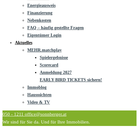
Energieausweis
Finanzierung
Nebenkosten
FAQ – häufig gestellte Fragen
Eigentümer Login
Aktuelles
MEHR.matchplay
Spielergebnisse
Scorecard
Anmeldung 2027
EARLY BIRD TICKETS sichern!
Immoblog
Hausssichten
Video & TV
050 - 1211
office@sonnberger.at
Wir sind für Sie da. Und für Ihre Immobilien.