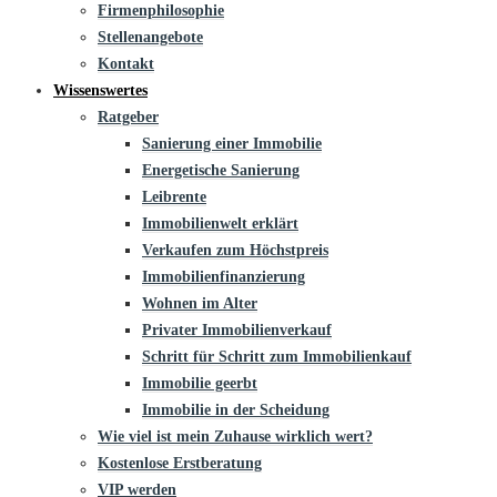
Firmenphilosophie
Stellenangebote
Kontakt
Wissenswertes
Ratgeber
Sanierung einer Immobilie
Energetische Sanierung
Leibrente
Immobilienwelt erklärt
Verkaufen zum Höchstpreis
Immobilienfinanzierung
Wohnen im Alter
Privater Immobilienverkauf
Schritt für Schritt zum Immobilienkauf
Immobilie geerbt
Immobilie in der Scheidung
Wie viel ist mein Zuhause wirklich wert?
Kostenlose Erstberatung
VIP werden