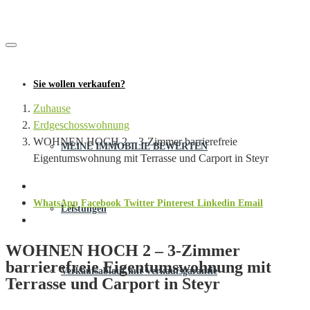
Sie wollen verkaufen?
Zuhause
Erdgeschosswohnung
WOHNEN HOCH 2 – 3-Zimmer barrierefreie
MEINE IMMOBILIE BEWERTEN
Eigentumswohnung mit Terrasse und Carport in Steyr
WhatsApp
Facebook
Twitter
Pinterest
Linkedin
Email
Leistungen
WOHNEN HOCH 2 – 3-Zimmer
barrierefreie Eigentumswohnung mit
Verkaufsablauf mit Verkaufsgarantie
Terrasse und Carport in Steyr