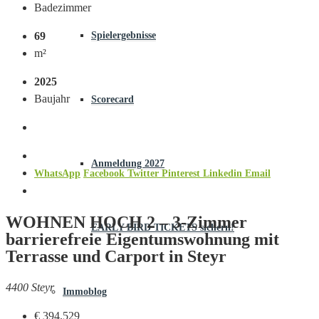
Badezimmer
69
Spielergebnisse
m²
2025
Baujahr
Scorecard
Anmeldung 2027
WhatsApp
Facebook
Twitter
Pinterest
Linkedin
Email
WOHNEN HOCH 2 – 3-Zimmer
EARLY BIRD TICKETS sichern!
barrierefreie Eigentumswohnung mit
Terrasse und Carport in Steyr
4400 Steyr
Immoblog
€ 394.529