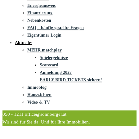
Energieausweis
Finanzierung
Nebenkosten
FAQ – häufig gestellte Fragen
Eigentümer Login
Aktuelles
MEHR.matchplay
Spielergebnisse
Scorecard
Anmeldung 2027
EARLY BIRD TICKETS sichern!
Immoblog
Hausssichten
Video & TV
050 - 1211
office@sonnberger.at
Wir sind für Sie da. Und für Ihre Immobilien.