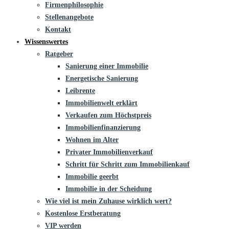
Firmenphilosophie
Stellenangebote
Kontakt
Wissenswertes
Ratgeber
Sanierung einer Immobilie
Energetische Sanierung
Leibrente
Immobilienwelt erklärt
Verkaufen zum Höchstpreis
Immobilienfinanzierung
Wohnen im Alter
Privater Immobilienverkauf
Schritt für Schritt zum Immobilienkauf
Immobilie geerbt
Immobilie in der Scheidung
Wie viel ist mein Zuhause wirklich wert?
Kostenlose Erstberatung
VIP werden