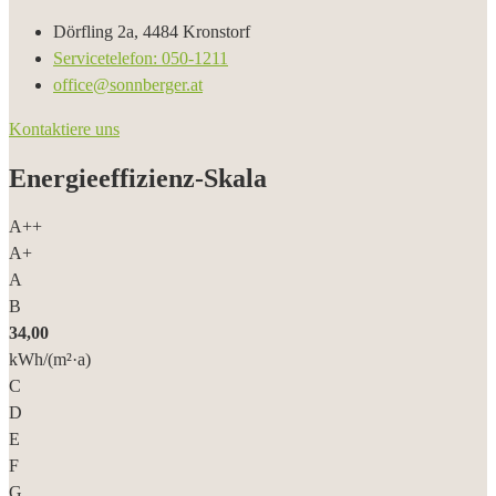
Dörfling 2a, 4484 Kronstorf
Servicetelefon: 050-1211
office@sonnberger.at
Kontaktiere uns
Energieeffizienz-Skala
A++
A+
A
B
34,00
kWh/(m²·a)
C
D
E
F
G