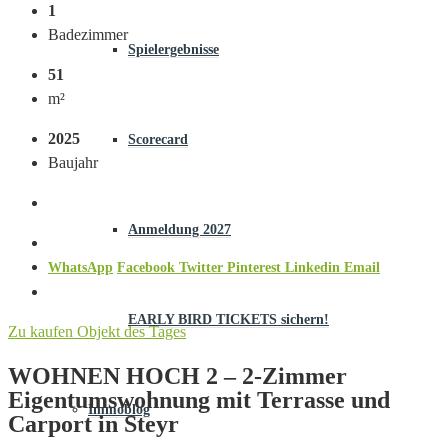
1
Badezimmer
Spielergebnisse
51
m²
2025
Scorecard
Baujahr
Anmeldung 2027
WhatsApp
Facebook
Twitter
Pinterest
Linkedin
Email
EARLY BIRD TICKETS sichern!
Zu kaufen
Objekt des Tages
WOHNEN HOCH 2 – 2-Zimmer
Eigentumswohnung mit Terrasse und
Immoblog
Carport in Steyr