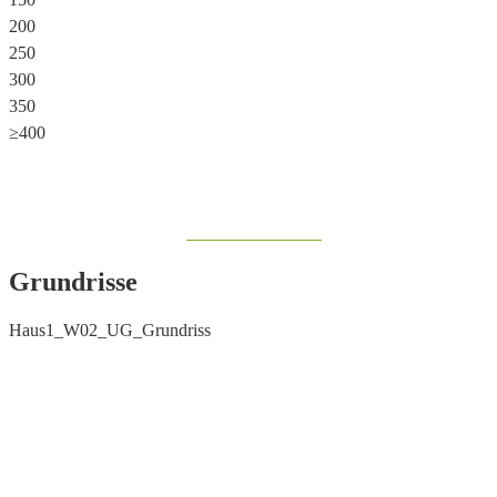
200
250
300
350
≥400
Share on Facebook
Grundrisse
Haus1_W02_UG_Grundriss