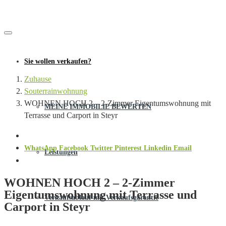
Sie wollen verkaufen?
Zuhause
Souterrainwohnung
WOHNEN HOCH 2 – 2-Zimmer Eigentumswohnung mit
MEINE IMMOBILIE BEWERTEN
Terrasse und Carport in Steyr
WhatsApp
Facebook
Twitter
Pinterest
Linkedin
Email
Leistungen
WOHNEN HOCH 2 – 2-Zimmer
Eigentumswohnung mit Terrasse und
Verkaufsablauf mit Verkaufsgarantie
Carport in Steyr