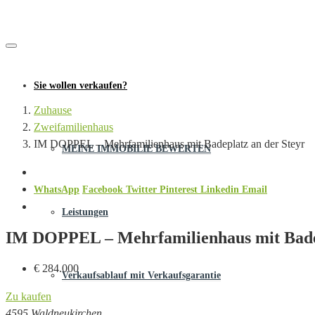
Sie wollen verkaufen?
Zuhause
Zweifamilienhaus
IM DOPPEL – Mehrfamilienhaus mit Badeplatz an der Steyr
MEINE IMMOBILIE BEWERTEN
WhatsApp
Facebook
Twitter
Pinterest
Linkedin
Email
Leistungen
IM DOPPEL – Mehrfamilienhaus mit Badep
€ 284.000
Verkaufsablauf mit Verkaufsgarantie
Zu kaufen
4595 Waldneukirchen