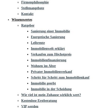
Firmenphilosophie
Stellenangebote
Kontakt
Wissenswertes
Ratgeber
Sanierung einer Immobilie
Energetische Sanierung
Leibrente
Immobilienwelt erklärt
Verkaufen zum Höchstpreis
Immobilienfinanzierung
Wohnen im Alter
Privater Immobilienverkauf
Schritt für Schritt zum Immobilienkauf
Immobilie geerbt
Immobilie in der Scheidung
Wie viel ist mein Zuhause wirklich wert?
Kostenlose Erstberatung
VIP werden