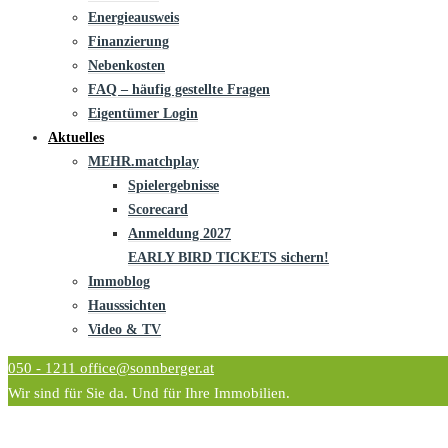
Energieausweis
Finanzierung
Nebenkosten
FAQ – häufig gestellte Fragen
Eigentümer Login
Aktuelles
MEHR.matchplay
Spielergebnisse
Scorecard
Anmeldung 2027
EARLY BIRD TICKETS sichern!
Immoblog
Hausssichten
Video & TV
050 - 1211
office@sonnberger.at
Wir sind für Sie da. Und für Ihre Immobilien.