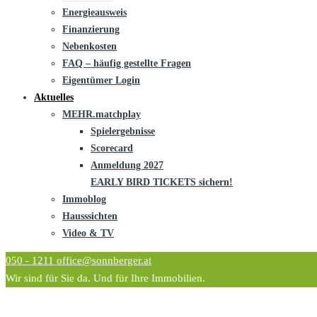
Energieausweis
Finanzierung
Nebenkosten
FAQ – häufig gestellte Fragen
Eigentümer Login
Aktuelles
MEHR.matchplay
Spielergebnisse
Scorecard
Anmeldung 2027
EARLY BIRD TICKETS sichern!
Immoblog
Hausssichten
Video & TV
050 - 1211
office@sonnberger.at
Wir sind für Sie da. Und für Ihre Immobilien.