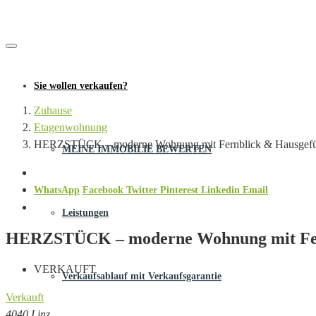
Sie wollen verkaufen?
Zuhause
Etagenwohnung
HERZSTÜCK – moderne Wohnung mit Fernblick & Hausgefühl
MEINE IMMOBILIE BEWERTEN
WhatsApp
Facebook
Twitter
Pinterest
Linkedin
Email
Leistungen
HERZSTÜCK – moderne Wohnung mit Fernb
VERKAUFT
Verkaufsablauf mit Verkaufsgarantie
Verkauft
4040 Linz