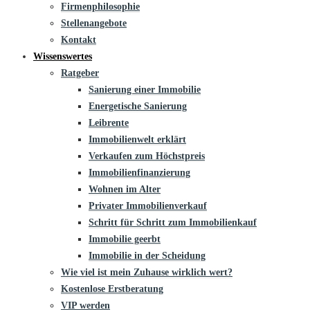
Firmenphilosophie
Stellenangebote
Kontakt
Wissenswertes
Ratgeber
Sanierung einer Immobilie
Energetische Sanierung
Leibrente
Immobilienwelt erklärt
Verkaufen zum Höchstpreis
Immobilienfinanzierung
Wohnen im Alter
Privater Immobilienverkauf
Schritt für Schritt zum Immobilienkauf
Immobilie geerbt
Immobilie in der Scheidung
Wie viel ist mein Zuhause wirklich wert?
Kostenlose Erstberatung
VIP werden