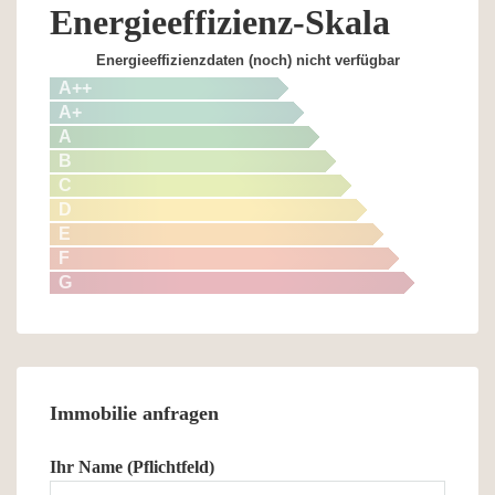
Energieeffizienz-Skala
Energieeffizienzdaten (noch) nicht verfügbar
A++
A+
A
B
C
D
E
F
G
Immobilie anfragen
Ihr Name (Pflichtfeld)